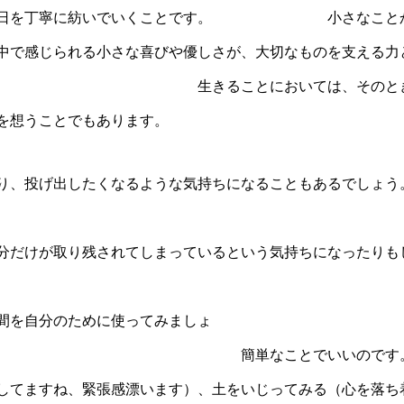
、毎日を丁寧に紡いでいくことです。 小さなことから
な喜びや優しさが、大切なものを支える力となりま
きます。 生きることにおいては、そのときそのと
を想うことでもあります。
たり、投げ出したくなるような気持ちになることもあるでし
怪獣くんですから(笑) ）
分だけが取り残されてしまっているという気持ちになったりも
くなることもあります。 そん
間を自分のために使ってみましょ
のです。お湯に腕を浸す（血流
してますね、緊張感漂います）、土をいじってみる（心を落ち