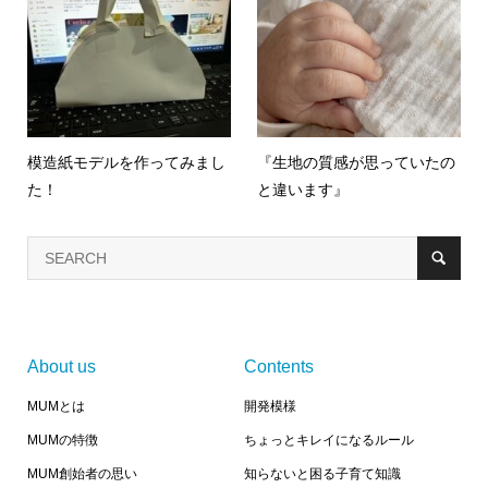
模造紙モデルを作ってみまし
『生地の質感が思っていたの
た！
と違います』
About us
Contents
MUMとは
開発模様
MUMの特徴
ちょっとキレイになるルール
MUM創始者の思い
知らないと困る子育て知識