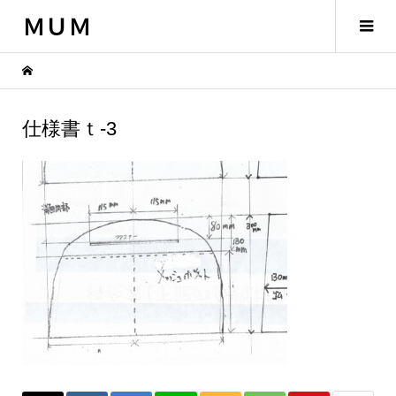
ＭＵＭ
仕様書ｔ-3